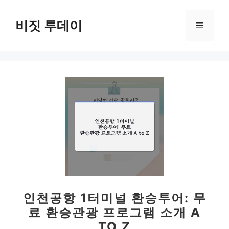
컨
텐
비짓 투데이
메
츠
로
뉴
건
너
뛰
기
인천공항 1터미널 환승투어: 무
료 환승관광 프로그램 소개 A
TO Z