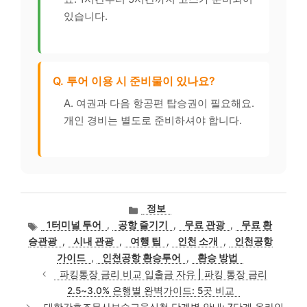
있습니다.
Q. 투어 이용 시 준비물이 있나요?
A. 여권과 다음 항공편 탑승권이 필요해요.
개인 경비는 별도로 준비하셔야 합니다.
카
정보
테
태
1터미널 투어
,
공항 즐기기
,
무료 관광
,
무료 환
고
그
승관광
,
시내 관광
,
여행 팁
,
인천 소개
,
인천공항
리
가이드
,
인천공항 환승투어
,
환승 방법
파킹통장 금리 비교 입출금 자유 | 파킹 통장 금리
2.5~3.0% 은행별 완벽가이드: 5곳 비교