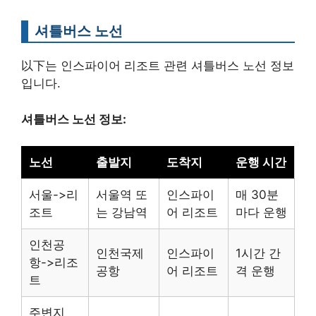
셔틀버스 노선
以下는 인스파이어 리조트 관련 셔틀버스 노선 정보
입니다.
셔틀버스 노선 정보:
노선
출발지
도착지
운행 시간
서울->리
서울역 또
인스파이
매 30분
조트
는 강남역
어 리조트
마다 운행
인천공
인천국제
인스파이
1시간 간
항->리조
공항
어 리조트
격 운행
트
주변지