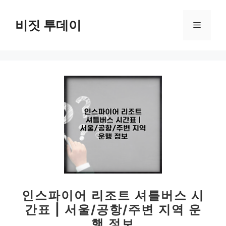
컨
텐
비짓 투데이
메
츠
로
뉴
건
너
뛰
기
인스파이어 리조트 셔틀버스 시
간표 | 서울/공항/주변 지역 운
행 정보