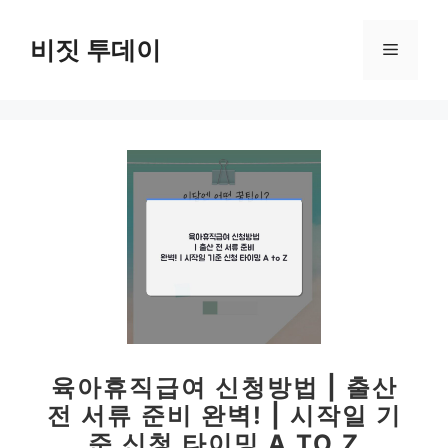
컨
텐
비짓 투데이
메
츠
로
뉴
건
너
뛰
기
육아휴직급여 신청방법 | 출산
전 서류 준비 완벽! | 시작일 기
준 신청 타이밍 A TO Z