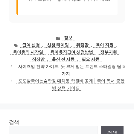
카
정보
테
태
급여 신청
,
신청 타이밍
,
워킹맘
,
육아 지원
,
고
그
육아휴직 시작일
,
육아휴직급여 신청방법
,
정부지원
,
리
직장맘
,
출산 전 서류
,
필요 서류
사이즈업 전략 가이드: 옷 크게 입는 트렌드 스타일링 팁 5
가지
포도밭국어논술학원 대치동 학원비 공개 | 국어 독서 종합
반 선택 가이드
검색
검색