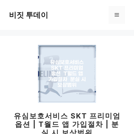
컨
텐
비짓 투데이
메
츠
로
뉴
건
너
뛰
기
유심보호서비스 SKT 프리미엄
옵션 | T월드 앱 가입절차 | 분
실 시 보상범위