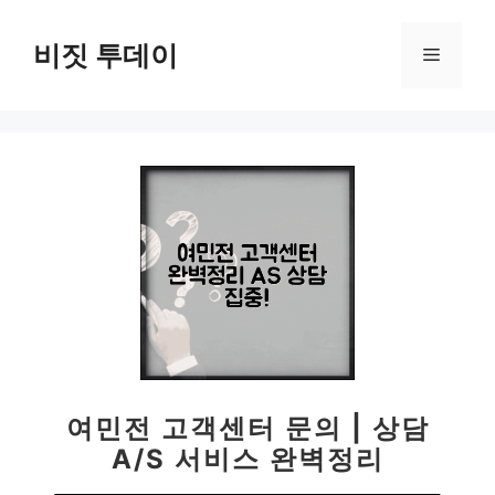
컨
텐
비짓 투데이
메
츠
로
뉴
건
너
뛰
기
여민전 고객센터 문의 | 상담
A/S 서비스 완벽정리