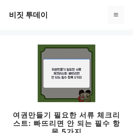
컨
텐
비짓 투데이
메
츠
로
뉴
건
너
뛰
기
여권만들기 필요한 서류 체크리
스트: 빠뜨리면 안 되는 필수 항
목 5가지