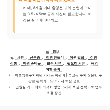
A. 네, 6개월 이내 촬영된 귀와 눈썹이 보이
는 3.5×4.5cm 규격 사진이 필요합니다. 배
경은 흰색이어야 해요.
카
정보
테
태
사진
,
신분증
,
여권 만들기
,
여권 발급
,
여권
고
그
신청
,
여권 준비물
,
필수 서류
,
필요한 서류
,
해외
리
여행 준비
아벨명품수학학원 거제동 학원비 | 중고등 수학 전문반 수
강료 완벽가이드: 5가지 핵심 정보
민원실 가구 배치 최적화 방법: 5가지 핵심 전략으로 업무
효율 증진