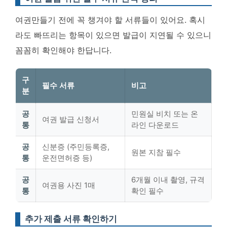
여권만들기 전에 꼭 챙겨야 할 서류들이 있어요. 혹시
라도 빠뜨리는 항목이 있으면 발급이 지연될 수 있으니
꼼꼼히 확인해야 한답니다.
구
필수 서류
비고
분
공
민원실 비치 또는 온
여권 발급 신청서
통
라인 다운로드
공
신분증 (주민등록증,
원본 지참 필수
통
운전면허증 등)
공
6개월 이내 촬영, 규격
여권용 사진 1매
통
확인 필수
추가 제출 서류 확인하기