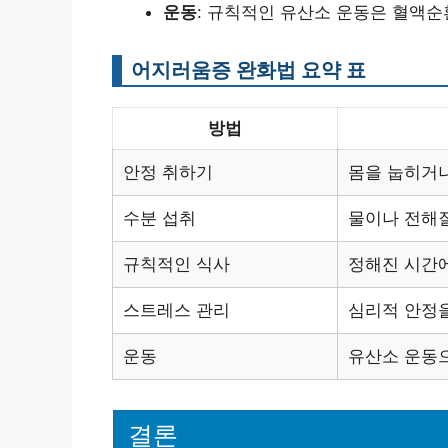
운동
: 규칙적인 유산소 운동은 혈액순
어지러움증 완화법 요약 표
방법
안정 취하기
몸을 눕히거
수분 섭취
물이나 전해질
규칙적인 식사
정해진 시간
스트레스 관리
심리적 안정을
운동
유산소 운동
결론