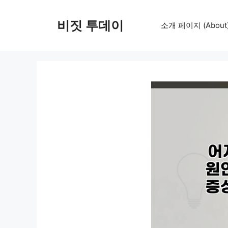
컨
텐
비짓 투데이
소개 페이지 (About
츠
로
건
너
뛰
기