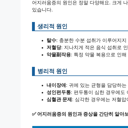
어지러움증의 원인은 정말 다양해요. 크게 나
있습니다.
생리적 원인
탈수
: 충분한 수분 섭취가 이루어지지
저혈당
: 지나치게 적은 음식 섭취로 
약물副작용
: 특정 약물 복용으로 인해
병리적 원인
내이장애
: 귀에 있는 균형을 담당하는
성인편두통
: 편두통이 심한 경우에도
심혈관 문제
: 심각한 경우에는 저혈압
✅
어지러움증의 원인과 증상을 간단히 알아보