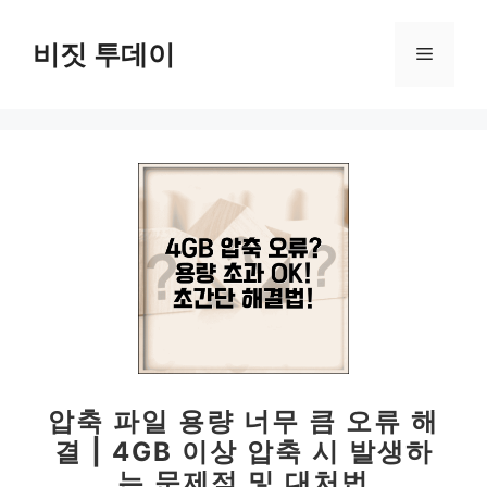
컨
텐
비짓 투데이
메
츠
로
뉴
건
너
뛰
기
압축 파일 용량 너무 큼 오류 해
결 | 4GB 이상 압축 시 발생하
는 문제점 및 대처법