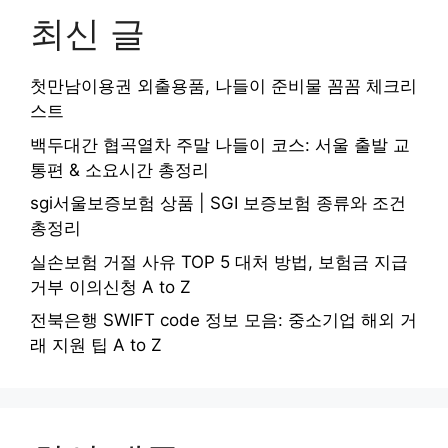
최신 글
첫만남이용권 외출용품, 나들이 준비물 꼼꼼 체크리
스트
백두대간 협곡열차 주말 나들이 코스: 서울 출발 교
통편 & 소요시간 총정리
sgi서울보증보험 상품 | SGI 보증보험 종류와 조건
총정리
실손보험 거절 사유 TOP 5 대처 방법, 보험금 지급
거부 이의신청 A to Z
전북은행 SWIFT code 정보 모음: 중소기업 해외 거
래 지원 팁 A to Z