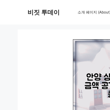
컨
텐
비짓 투데이
소개 페이지 (About
츠
로
건
너
뛰
기