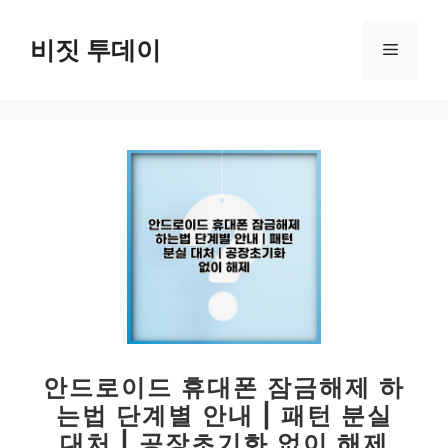
컨
텐
비짓 투데이
메
츠
로
뉴
건
너
뛰
기
안드로이드 휴대폰 잠금해제 하
는법 단계별 안내 | 패턴 분실
대처 | 공장초기화 없이 해제