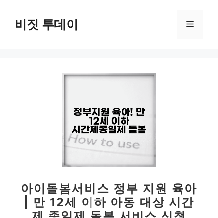
컨
텐
비짓 투데이
메
츠
로
뉴
건
너
뛰
기
아이돌봄서비스 정부 지원 육아
| 만 12세 이하 아동 대상 시간
제 종일제 돌봄 서비스 신청