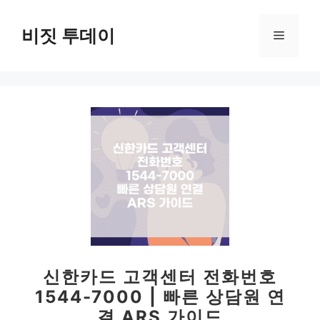
컨
텐
비짓 투데이
메
츠
로
뉴
건
너
뛰
기
신한카드 고객센터 전화번호
1544-7000 | 빠른 상담원 연
결 ARS 가이드