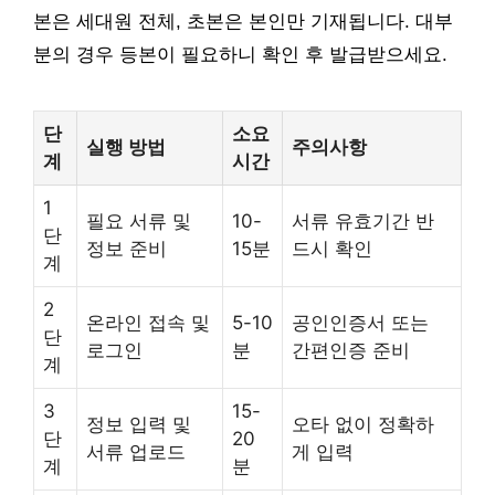
본은 세대원 전체, 초본은 본인만 기재됩니다. 대부
분의 경우 등본이 필요하니 확인 후 발급받으세요.
단
소요
실행 방법
주의사항
계
시간
1
필요 서류 및
10-
서류 유효기간 반
단
정보 준비
15분
드시 확인
계
2
온라인 접속 및
5-10
공인인증서 또는
단
로그인
분
간편인증 준비
계
3
15-
정보 입력 및
오타 없이 정확하
단
20
서류 업로드
게 입력
계
분