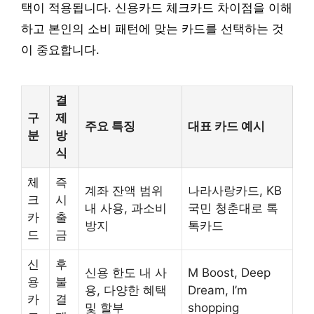
택이 적용됩니다. 신용카드 체크카드 차이점을 이해
하고 본인의 소비 패턴에 맞는 카드를 선택하는 것
이 중요합니다.
결
구
제
주요 특징
대표 카드 예시
분
방
식
체
즉
계좌 잔액 범위
나라사랑카드, KB
크
시
내 사용, 과소비
국민 청춘대로 톡
카
출
방지
톡카드
드
금
신
후
신용 한도 내 사
M Boost, Deep
용
불
용, 다양한 혜택
Dream, I’m
카
결
및 할부
shopping