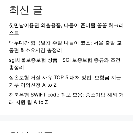
최신 글
첫만남이용권 외출용품, 나들이 준비물 꼼꼼 체크리
스트
백두대간 협곡열차 주말 나들이 코스: 서울 출발 교
통편 & 소요시간 총정리
sgi서울보증보험 상품 | SGI 보증보험 종류와 조건
총정리
실손보험 거절 사유 TOP 5 대처 방법, 보험금 지급
거부 이의신청 A to Z
전북은행 SWIFT code 정보 모음: 중소기업 해외 거
래 지원 팁 A to Z