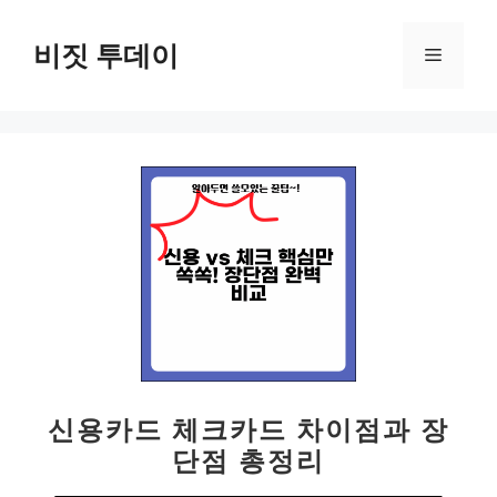
컨
텐
비짓 투데이
메
츠
로
뉴
건
너
뛰
기
신용카드 체크카드 차이점과 장
단점 총정리