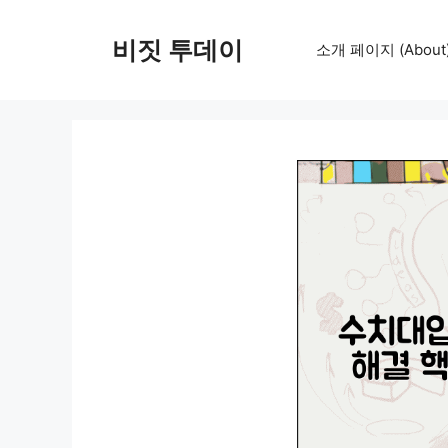
컨
텐
비짓 투데이
소개 페이지 (About
츠
로
건
너
뛰
기