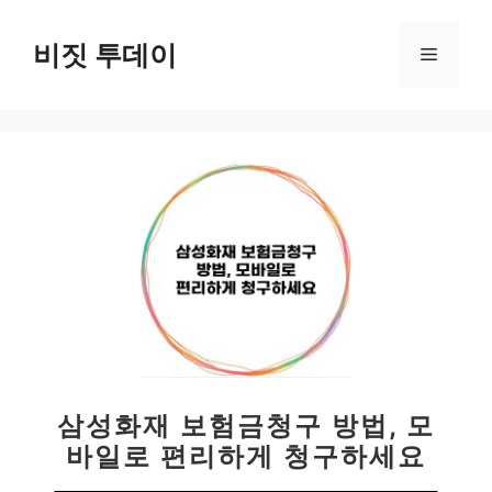
컨
텐
비짓 투데이
메
츠
로
뉴
건
너
뛰
기
삼성화재 보험금청구 방법, 모
바일로 편리하게 청구하세요