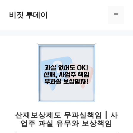
컨
텐
비짓 투데이
메
츠
로
뉴
건
너
뛰
기
산재보상제도 무과실책임 | 사
업주 과실 유무와 보상책임