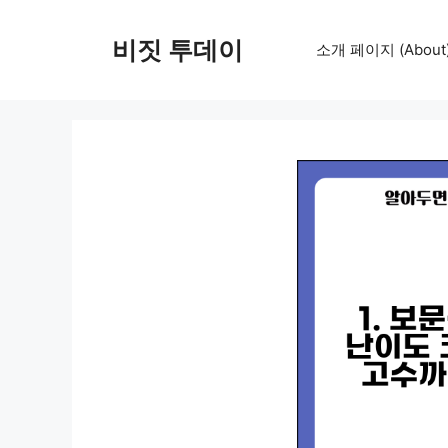
컨
텐
비짓 투데이
소개 페이지 (About
츠
로
건
너
뛰
기