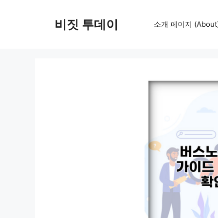
컨
텐
비짓 투데이
소개 페이지 (About
츠
로
건
너
뛰
기