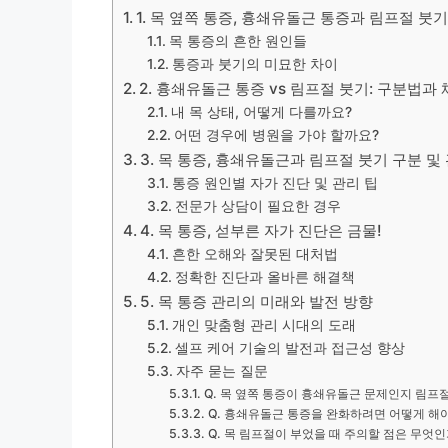
1. 목 옆쪽 통증, 흉쇄유돌근 통증과 림프절 붓
목 통증의 흔한 원인들
통증과 붓기의 미묘한 차이
2. 흉쇄유돌근 통증 vs 림프절 붓기: 구분법과
내 목 상태, 어떻게 다를까요?
어떤 경우에 병원을 가야 할까요?
3. 목 통증, 흉쇄유돌근과 림프절 붓기 구분 및
통증 원인별 자가 진단 및 관리 팁
전문가 상담이 필요한 경우
4. 목 통증, 섣부른 자가 진단은 금물!
흔한 오해와 잘못된 대처법
정확한 진단과 올바른 해결책
5. 목 통증 관리의 미래와 발전 방향
개인 맞춤형 관리 시대의 도래
셀프 케어 기술의 발전과 접근성 향상
자주 묻는 질문
Q. 목 옆쪽 통증이 흉쇄유돌근 문제인지 림프절
Q. 흉쇄유돌근 통증을 완화하려면 어떻게 해
Q. 목 림프절이 부었을 때 주의할 점은 무엇