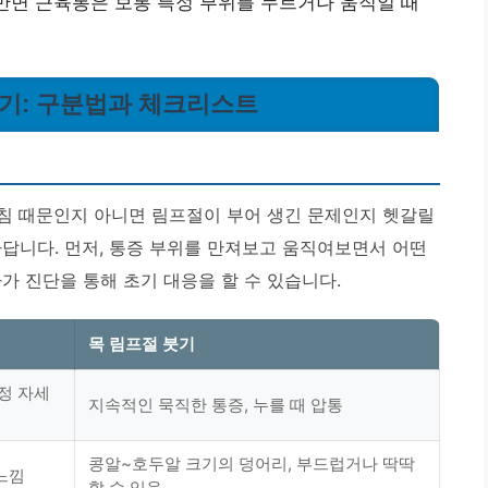
 반면 근육통은 보통 특정 부위를 누르거나 움직일 때
 붓기: 구분법과 체크리스트
뭉침 때문인지 아니면 림프절이 부어 생긴 문제인지 헷갈릴
하답니다. 먼저, 통증 부위를 만져보고 움직여보면서 어떤
가 진단을 통해 초기 대응을 할 수 있습니다.
목 림프절 붓기
정 자세
지속적인 묵직한 통증, 누를 때 압통
콩알~호두알 크기의 덩어리, 부드럽거나 딱딱
느낌
할 수 있음