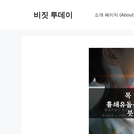
컨
텐
비짓 투데이
소개 페이지 (About
츠
로
건
너
뛰
기