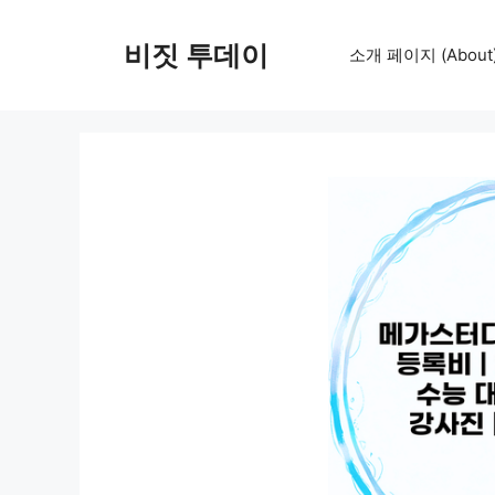
컨
텐
비짓 투데이
소개 페이지 (About
츠
로
건
너
뛰
기