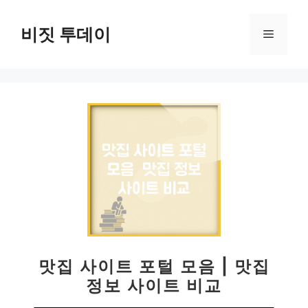
컨
텐
비짓 투데이
메
츠
로
뉴
건
너
뛰
기
맛집 사이트 포털 모음 | 맛집
정보 사이트 비교