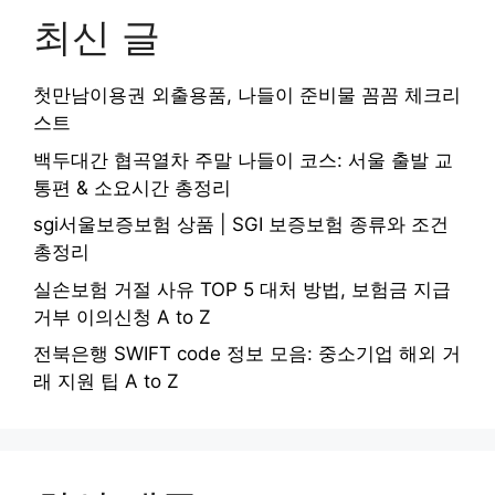
최신 글
첫만남이용권 외출용품, 나들이 준비물 꼼꼼 체크리
스트
백두대간 협곡열차 주말 나들이 코스: 서울 출발 교
통편 & 소요시간 총정리
sgi서울보증보험 상품 | SGI 보증보험 종류와 조건
총정리
실손보험 거절 사유 TOP 5 대처 방법, 보험금 지급
거부 이의신청 A to Z
전북은행 SWIFT code 정보 모음: 중소기업 해외 거
래 지원 팁 A to Z