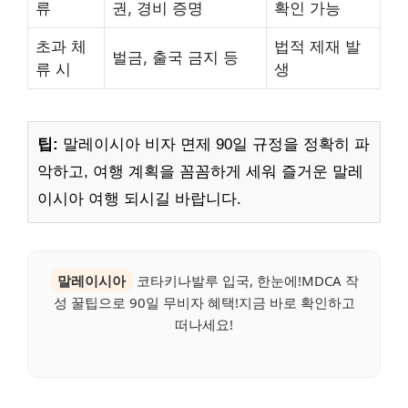
류
권, 경비 증명
확인 가능
초과 체
법적 제재 발
벌금, 출국 금지 등
류 시
생
팁:
말레이시아 비자 면제 90일 규정을 정확히 파
악하고, 여행 계획을 꼼꼼하게 세워 즐거운 말레
이시아 여행 되시길 바랍니다.
말레이시아
코타키나발루 입국, 한눈에!MDCA 작
성 꿀팁으로 90일 무비자 혜택!지금 바로 확인하고
떠나세요!