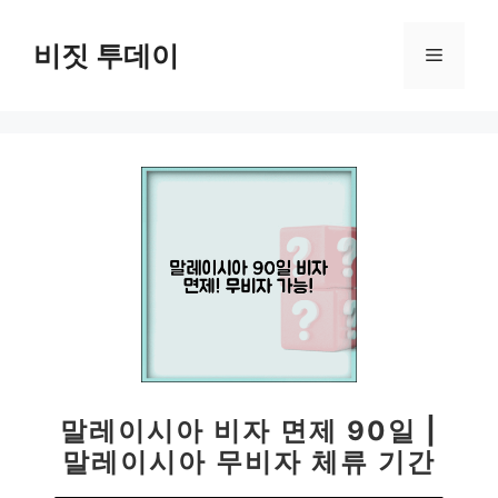
컨
텐
비짓 투데이
메
츠
로
뉴
건
너
뛰
기
말레이시아 비자 면제 90일 |
말레이시아 무비자 체류 기간