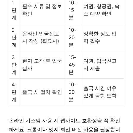
1
10-
필수 서류 및 정보
여권, 항공권, 숙
단
15
확인
소 예약 확인
계
분
2
10-
온라인 입국신고
정확한 정보 입
단
20
서 작성 (필요시)
력 필수
계
분
3
15-
현지 도착 후 입국
여권, 입국신고
단
45
심사
서 제출
계
분
4
10-
출국 시간 여유
단
출국 시 절차 확인
20
있게 공항 도착
계
분
온라인 시스템 사용 시 웹사이트 호환성을 꼭 확인
하세요. 크롬이나 엣지 최신 버전 사용을 권장합니