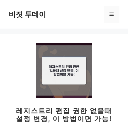
컨
텐
비짓 투데이
메
츠
로
뉴
건
너
뛰
기
레지스트리 편집 권한 없을때
설정 변경, 이 방법이면 가능!