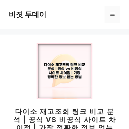
컨
텐
비짓 투데이
메
츠
로
뉴
건
너
뛰
기
다이소 재고조회 링크 비교 분
석 | 공식 VS 비공식 사이트 차
이점 | 가장 정확한 정보 얻는