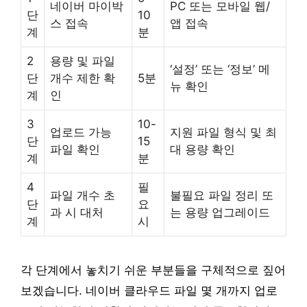
네이버 마이박
PC 또는 모바일 웹/
단
10
스 접속
앱 접속
계
분
2
용량 및 파일
‘설정’ 또는 ‘정보’ 메
단
개수 제한 확
5분
뉴 확인
계
인
3
10-
업로드 가능
지원 파일 형식 및 최
단
15
파일 확인
대 용량 확인
계
분
4
필
파일 개수 초
불필요 파일 정리 또
단
요
과 시 대처
는 용량 업그레이드
계
시
각 단계에서 놓치기 쉬운 부분들을 구체적으로 짚어
보겠습니다. 네이버 클라우드 파일 몇 개까지 업로