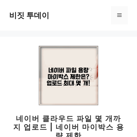
컨
텐
비짓 투데이
메
츠
로
뉴
건
너
뛰
기
네이버 클라우드 파일 몇 개까
지 업로드 | 네이버 마이박스 용
량 제한