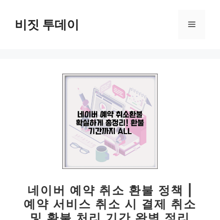
컨
텐
비짓 투데이
메
츠
로
뉴
건
너
뛰
기
네이버 예약 취소 환불 정책 |
예약 서비스 취소 시 결제 취소
및 환불 처리 기간 완벽 정리