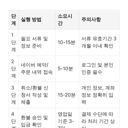
단
소요시
실행 방법
주의사항
계
간
1
필요 서류 및
서류 유효기간 3
단
10-15분
정보 준비
개월 이내 확인
계
2
네이버 예약/
로그인 및 본인
단
5-10분
주문 내역 접속
인증 필수
계
3
취소/환불 신
개인 정보, 계좌
단
청서 작성 및
15-20분
정보 정확히 입
계
제출
력
4
영업일
결제 수단에 따
환불 승인 및
단
기준 3-
라 처리 기간 상
입금 확인