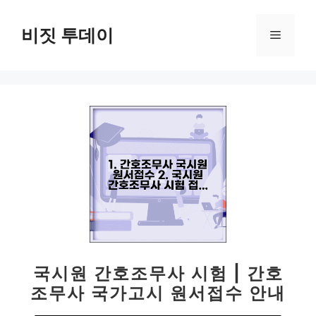
컨
텐
비짓 투데이
메
츠
로
뉴
건
너
뛰
기
국시원 간호조무사 시험 | 간호
조무사 국가고시 원서접수 안내