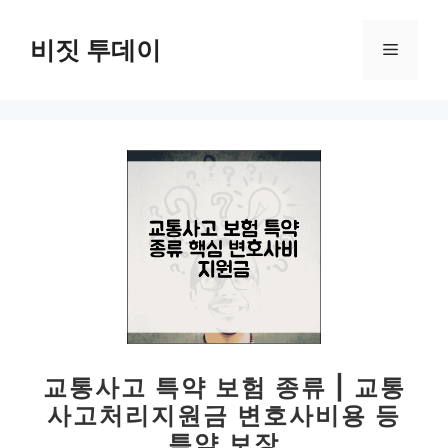
컨
텐
비짓 투데이
메
츠
로
뉴
건
너
뛰
기
교통사고 특약 보험 종류 | 교통
사고처리지원금 변호사비용 등
특약 보장