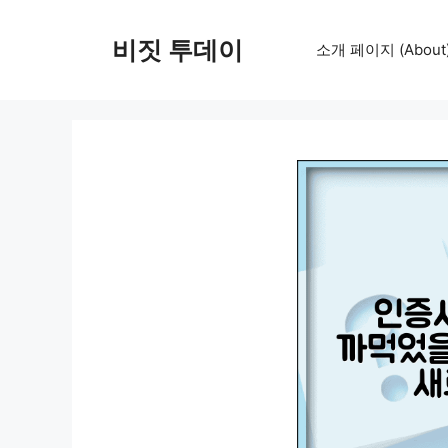
컨
텐
비짓 투데이
소개 페이지 (About
츠
로
건
너
뛰
기