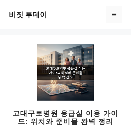
컨
텐
비짓 투데이
메
츠
로
뉴
건
너
뛰
기
고대구로병원 응급실 이용 가이
드: 위치와 준비물 완벽 정리