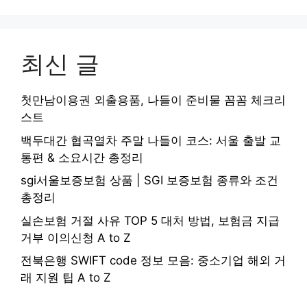
최신 글
첫만남이용권 외출용품, 나들이 준비물 꼼꼼 체크리
스트
백두대간 협곡열차 주말 나들이 코스: 서울 출발 교
통편 & 소요시간 총정리
sgi서울보증보험 상품 | SGI 보증보험 종류와 조건
총정리
실손보험 거절 사유 TOP 5 대처 방법, 보험금 지급
거부 이의신청 A to Z
전북은행 SWIFT code 정보 모음: 중소기업 해외 거
래 지원 팁 A to Z