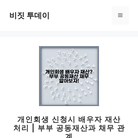
컨
텐
비짓 투데이
메
츠
로
뉴
건
너
뛰
기
개인회생 신청시 배우자 재산
처리 | 부부 공동재산과 채무 관
계