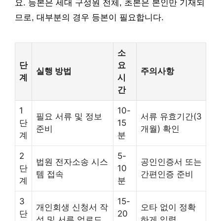
요. 등본은 세대 구성원 전체, 초본은 본인만 기재되
므로, 대부분의 경우 등본이 필요합니다.
소
단
요
실행 방법
주의사항
계
시
간
1
10-
필요 서류 및 정보
서류 유효기간(3
단
15
준비
개월) 확인
계
분
2
5-
법원 전자소송 시스
공인인증서 또는
단
10
템 접속
간편인증 준비
계
분
3
15-
개인회생 신청서 작
오타 없이 정확
단
20
성 및 서류 업로드
하게 입력